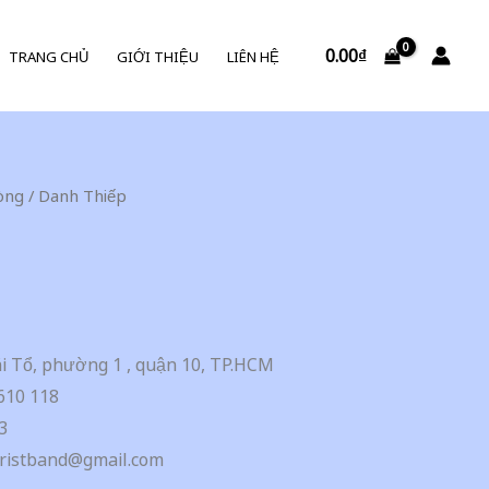
0.00
₫
TRANG CHỦ
GIỚI THIỆU
LIÊN HỆ
òng
/ Danh Thiếp
i Tổ, phường 1 , quận 10, TP.HCM
610 118
3
ristband@gmail.com