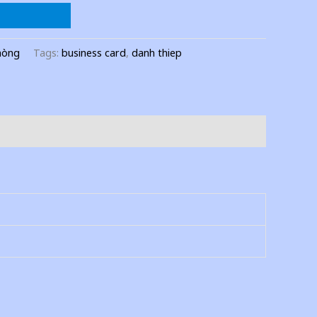
hòng
Tags:
business card
,
danh thiep