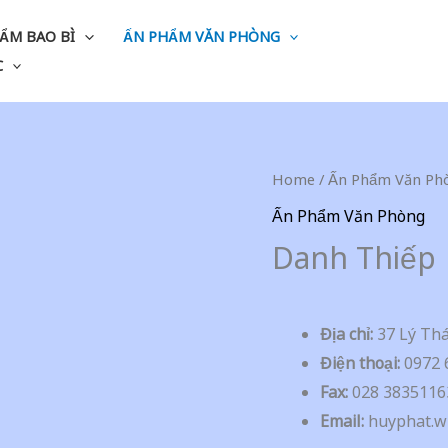
ẨM BAO BÌ
ẤN PHẨM VĂN PHÒNG
C
Home
/
Ấn Phẩm Văn Ph
Ấn Phẩm Văn Phòng
Danh Thiếp
Địa chỉ:
37 Lý Thá
Điện thoại:
0972 
Fax:
028 3835116
Email:
huyphat.w