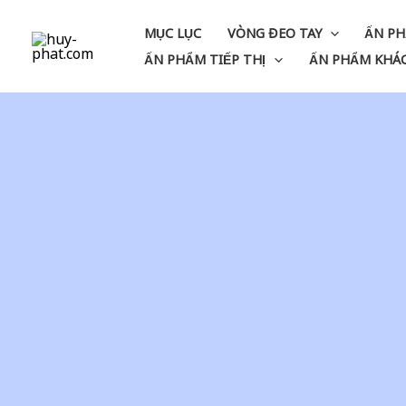
Skip
MỤC LỤC
VÒNG ĐEO TAY
ẤN PH
to
ẤN PHẨM TIẾP THỊ
ẤN PHẨM KHÁ
content