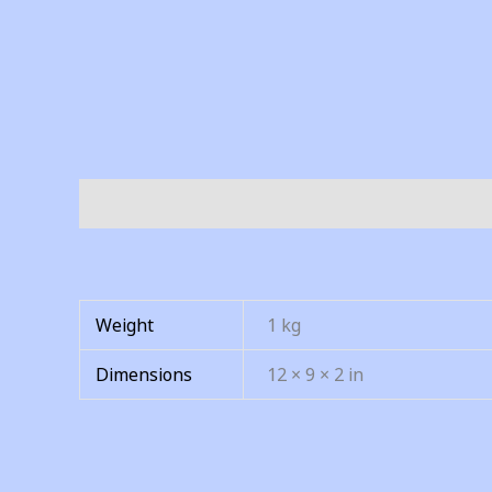
Description
Additional information
Weight
1 kg
Dimensions
12 × 9 × 2 in