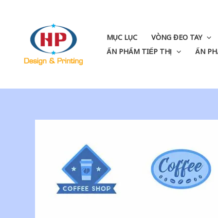
Skip
to
content
MỤC LỤC
VÒNG ĐEO TAY
ẤN PHẨM TIẾP THỊ
ẤN PH