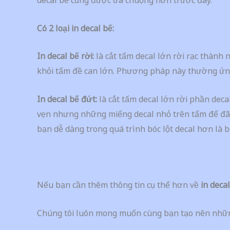
decal bế cũng được ưa chuộng hơn trước đây.
Có 2 loại in decal bế:
In decal bế rời:
là cắt tấm decal lớn rời rạc thành 
khỏi tấm đề can lớn. Phương pháp này thường ứ
In decal bế đứt:
là cắt tấm decal lớn rời phần dec
vẹn nhưng những miếng decal nhỏ trên tấm đế đã r
bạn dễ dàng trong quá trình bóc lột decal hơn là bế
Nếu bạn cần thêm thông tin cụ thể hơn về
in deca
Chúng tôi luôn mong muốn cùng bạn tạo nên những