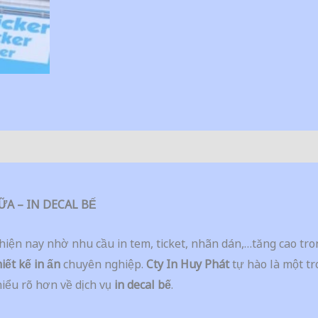
ỮA – IN DECAL BẾ
hiện nay nhờ nhu cầu in tem, ticket, nhãn dán,…tăng cao tr
hiết kế in ấn
chuyên nghiệp.
Cty In Huy Phát
tự hào là một tr
hiểu rõ hơn về dịch vụ
in decal bế
.