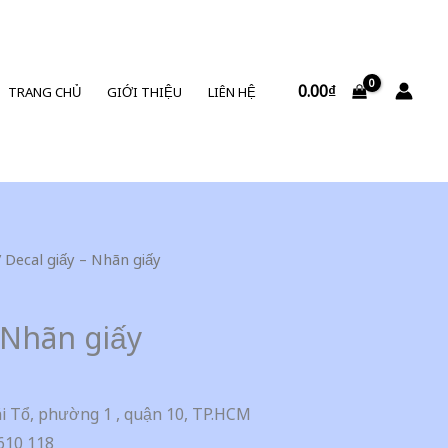
0.00
₫
TRANG CHỦ
GIỚI THIỆU
LIÊN HỆ
 Decal giấy – Nhãn giấy
 Nhãn giấy
i Tổ, phường 1 , quận 10, TP.HCM
610 118