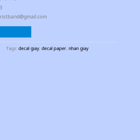
3
ristband@gmail.com
Tags:
decal giay
,
decal paper
,
nhan giay