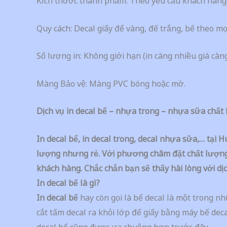
Kích thước thành phẩm: Theo yêu cầu khách hàng
Quy cách: Decal giấy để vàng, đế trắng, bế theo mọ
Số lượng in: Không giới hạn (in càng nhiều giá càng
Màng Bảo vệ: Màng PVC bóng hoặc mờ.
Dịch vụ in decal bế – nhựa trong – nhựa sữa chất
In decal bể, in decal trong, decal nhựa sữa,… tại
lượng nhưng rẻ. Với phương châm đặt chất lượng v
khách hàng. Chắc chắn bạn sẽ thấy hài lòng với dịc
In decal bế là gì?
In decal bế
hay còn gọi là bế decal là một trong n
cắt tấm decal ra khỏi lớp đế giấy bằng máy bế deca