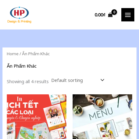
Skip
to
0.00
₫
content
Home
/ Ấn Phẩm Khác
Ấn Phẩm Khác
Showing all 4 results