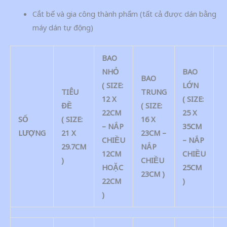
Cắt bế và gia công thành phẩm (tất cả được dán bằng
máy dán tự động)
BAO
NHỎ
BAO
BAO
( SIZE:
LỚN
TIÊU
TRUNG
12 X
( SIZE:
ĐỀ
( SIZE:
22CM
25 X
SỐ
( SIZE:
16 X
– NẮP
35CM
LƯỢNG
21 X
23CM –
CHIỀU
– NẮP
29.7CM
NẮP
12CM
CHIỀU
)
CHIỀU
HOẶC
25CM
23CM )
22CM
)
)