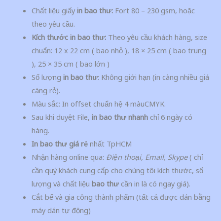
Chất liệu giấy
in bao thư:
Fort 80 – 230 gsm, hoặc
theo yêu cầu.
Kích thước in bao thư:
Theo yêu cầu khách hàng, size
chuẩn: 12 x 22 cm ( bao nhỏ ), 18 × 25 cm ( bao trung
), 25 × 35 cm ( bao lớn )
Số lượng
in bao thư
: Không giới hạn (in càng nhiều giá
càng rẻ).
Màu sắc: In offset chuẩn hệ 4 màuCMYK.
Sau khi duyệt File,
in bao thư nhanh
chỉ 6 ngày có
hàng.
In bao thư giá rẻ
nhất TpHCM
Nhận hàng online qua:
Điện thoại, Email, Skype
( chỉ
cần quý khách cung cấp cho chúng tôi kích thước, số
lượng và chất liệu
bao thư
cần in là có ngay giá).
Cắt bế và gia công thành phẩm (tất cả được dán bằng
máy dán tự động)