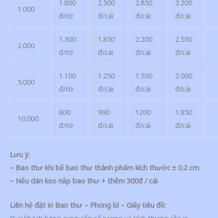
1.800
2.500
2.850
3.200
1.000
đ/tờ
đ/cái
đ/cái
đ/cái
1.300
1.850
2.200
2.550
2.000
đ/tờ
đ/cái
đ/cái
đ/cái
1.100
1.250
1.550
2.000
5.000
đ/tờ
đ/cái
đ/cái
đ/cái
800
990
1200
1.850
10.000
đ/tờ
đ/cái
đ/cái
đ/cái
Lưu ý:
– Bao thư khi bế bao thư thành phẩm kích thước ± 0.2 cm
– Nếu dán keo nắp bao thư + thêm 300đ / cái
Liên hệ đặt in Bao thư – Phong bì – Giấy tiêu đề: