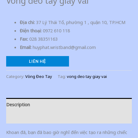
Vòng đeo tay giấy vải
Địa chỉ:
37 Lý Thái Tổ, phường 1 , quận 10, TP.HCM
Điện thoại:
0972 610 118
Fax:
028 38351163
Email:
huyphat.wristband@gmail.com
LIÊN HỆ
Category:
Vòng Đeo Tay
Tag:
vong deo tay giay vai
Description
Additional information
Khoan đã, bạn đã bao giờ nghĩ đến việc tạo ra những chiếc