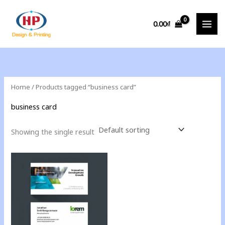
Skip
to
0.00
₫
content
Home
/ Products tagged “business card”
business card
Showing the single result