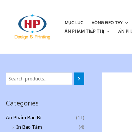
Skip
to
content
MỤC LỤC
VÒNG ĐEO TAY
ẤN PHẨM TIẾP THỊ
ẤN PH
Categories
Ấn Phẩm Bao Bì
(11)
In Bao Tăm
(4)