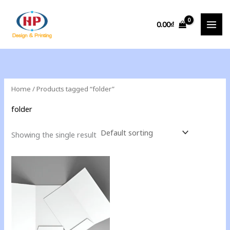
Skip
to
0.00
₫
content
Home
/ Products tagged “folder”
folder
Showing the single result