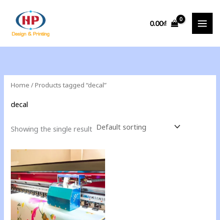
Skip
to
0.00
₫
content
Home
/ Products tagged “decal”
decal
Showing the single result