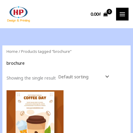
Skip
to
0.00
₫
content
Home
/ Products tagged “brochure”
brochure
Showing the single result