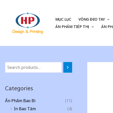
Skip
to
content
MỤC LỤC
VÒNG ĐEO TAY
ẤN PHẨM TIẾP THỊ
ẤN PH
Categories
Ấn Phẩm Bao Bì
(11)
In Bao Tăm
(4)