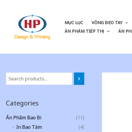
Skip
to
content
MỤC LỤC
VÒNG ĐEO TAY
ẤN PHẨM TIẾP THỊ
ẤN PH
Categories
Ấn Phẩm Bao Bì
(11)
In Bao Tăm
(4)