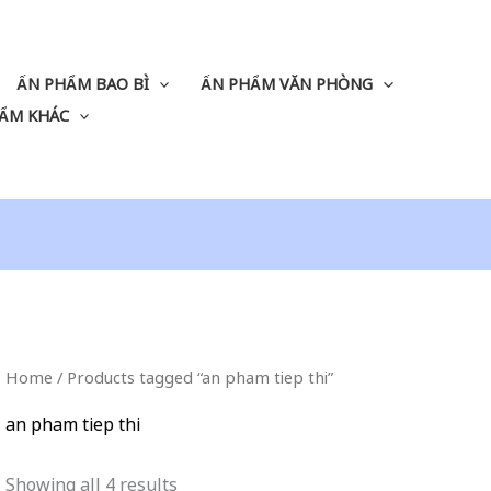
ẤN PHẨM BAO BÌ
ẤN PHẨM VĂN PHÒNG
ẨM KHÁC
Home
/ Products tagged “an pham tiep thi”
an pham tiep thi
Showing all 4 results